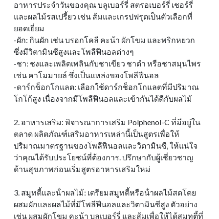
อาหารประจําวันของคุณ บลูเบอร์รี่ สตรอเบอร์รี่ เชอร์รี่
และผลไม้รสเปรี้ยว เช่น ส้มและเกรปฟรุตเป็นตัวเลือกที่
ยอดเยี่ยม
-ผัก: กินผัก เช่น บรอกโคลี คะน้า ผักโขม และพริกหยวก
ซึ่งมีวิตามินซีสูงและโพลีฟีนอลต่างๆ
-ชา: ชงและเพลิดเพลินกับชาเขียว ชาดํา หรือชาสมุนไพร
เช่น คาโมมายล์ ซึ่งเป็นแหล่งของโพลีฟีนอล
-ดาร์กช็อกโกแลต: เลือกใช้ดาร์กช็อกโกแลตที่มีปริมาณ
โกโก้สูง เนื่องจากมีโพลีฟีนอลและเข้ากันได้ดีกับผลไม้
2. อาหารเสริม: พิจารณาการเสริม Polphenol-C ที่มีอยู่ใน
ตลาด ผลิตภัณฑ์เสริมอาหารเหล่านี้เป็นสูตรเพื่อให้
ปริมาณมาตรฐานของโพลีฟีนอลและวิตามินซี, ให้แน่ใจ
ว่าคุณได้รับประโยชน์ที่ต้องการ. ปรึกษากับผู้เชี่ยวชาญ
ด้านสุขภาพก่อนเริ่มสูตรอาหารเสริมใหม่
3. สมูทตี้และน้ําผลไม้: เตรียมสมูทตี้หรือน้ําผลไม้สดโดย
ผสมผักและผลไม้ที่มีโพลีฟีนอลและวิตามินซีสูง ตัวอย่าง
เช่น ผสมผักโขม คะน้า บลูเบอร์รี่ และส้มเพื่อให้ได้สมูทตี้ที่