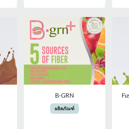
B-GRN
Fu
ผลิตภัณฑ์