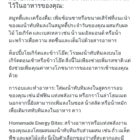
ไว้ในอาหารของคุณ:
สมูทตี้และเครื่องดื่ม: เพิ่มช้อนชาหรือขนาดเสิร์ฟที่แนะนํา
ของผงน้ําทับทิมลงในสมูทตี้ประจําวันของคุณ ผสมกับผล
ไม้ โยเกิร์ต และเบสเหลว เช่น น้ํา นมอัลมอนด์ หรือน้ํา
มะพร้าวเพื่อความ สดชื่นและเต็มไปด้วยสารอาหาร
ท็อปปิ้งโยเกิร์ตและข้าวโอ๊ต: โรยผงน้ําทับทิมลงบนโย
เกิร์ตตอนเช้าหรือข้าวโอ๊ต สิ่งนี้ไม่เพียงช่วยเพิ่มรสชาติ แต่
ยังช่วยเพิ่มคุณค่าทางโภชนาการของอาหารเช้าของคุณ
ด้วย
การอบและทําอาหาร: ใส่ผงน้ําทับทิมลงในสูตรการอบ
ของคุณ เช่น มัฟฟิน แท่งพลังงาน หรือกราโนล่าโฮมเมด
นอกจากนี้ยังสามารถเพิ่มลงในซอส น้ําสลัด หรือน้ําหมัก
เพื่อเติมรสทับทิมลงในอาหาร คาว
Homemade Energy Bites: สร้างอาหารหรือแท่งพลังงาน
ของคุณเองโดยผสมผงน้ําทับทิมกับส่วนผสม เช่น ถั่ว เมล็ด
พืช และผลไม้แห้ง นี่เป็นตัวเลือกของว่างที่สะดวกและมี