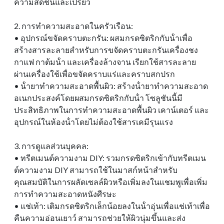
ความสดชื่นและเปรี้ยว
2. การทําความสะอาดในครัวเรือน:
• อุปกรณ์ขจัดคราบตะกรัน: ผสมกรดซิตริกกับน้ําเพื่อ
สร้างสารละลายสําหรับการขจัดคราบตะกรันเครื่องชง
กาแฟ กาต้มน้ํา และเครื่องล้างจาน เรียกใช้สารละลาย
ผ่านเครื่องใช้เพื่อขจัดคราบแร่และคราบสกปรก
• น้ํายาทําความสะอาดพื้นผิว: สร้างน้ํายาทําความสะอาด
อเนกประสงค์โดยผสมกรดซิตริกกับน้ํา โซลูชันนี้มี
ประสิทธิภาพในการทําความสะอาดพื้นผิว เคาน์เตอร์ และ
อุปกรณ์ในห้องน้ําโดยไม่ต้องใช้สารเคมีรุนแรง
3. การดูแลส่วนบุคคล:
• ทรีตเมนต์ความงาม DIY: รวมกรดซิตริกเข้ากับทรีตเมน
ต์ความงาม DIY สามารถใช้ในมาสก์หน้าสําหรับ
คุณสมบัติในการผลัดเซลล์ผิวหรือเพิ่มลงในแชมพูเพื่อเพิ่ม
การทําความสะอาดหนังศีรษะ
• แช่เท้า: เติมกรดซิตริกเล็กน้อยลงในน้ําอุ่นเพื่อแช่เท้าเพื่อ
คืนความอ่อนเยาว์ สามารถช่วยให้ผิวนุ่มขึ้นและส่ง