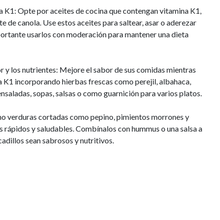
mina K1: Opte por aceites de cocina que contengan vitamina K1,
ite de canola. Use estos aceites para saltear, asar o aderezar
portante usarlos con moderación para mantener una dieta
or y los nutrientes: Mejore el sabor de sus comidas mientras
a K1 incorporando hierbas frescas como perejil, albahaca,
ensaladas, sopas, salsas o como guarnición para varios platos.
no verduras cortadas como pepino, pimientos morrones y
os rápidos y saludables. Combínalos con hummus o una salsa a
adillos sean sabrosos y nutritivos.