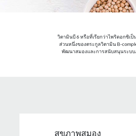
วิตามินบี 6 หรือที่เรียกว่าไพริดอกซ
ส่วนหนึ่งของตระกูลวิตามิน B-compl
พัฒนาสมองและการสนับสนุนระบบภูมิค
สุขภาพสมอง