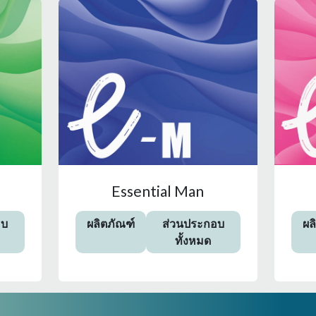
Essential Man
อบ
ผลิตภัณฑ์
ส่วนประกอบ
ผล
ทั้งหมด