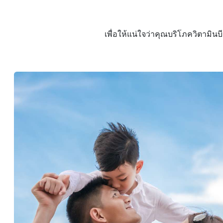
เพื่อให้แน่ใจว่าคุณบริโภควิตามิน