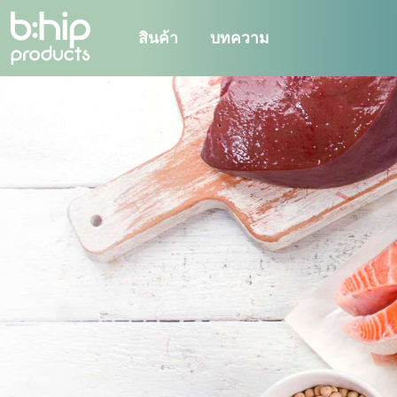
สินค้า
บทความ