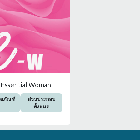
Essential Woman
ิตภัณฑ์
ส่วนประกอบ
ทั้งหมด