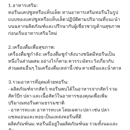
1. อาหารเสริม:
ทอรีนแคปซูลหรือแท็บเล็ต: ทานอาหารเสริมทอรีนในรูป
แบบของแคปซูลหรือแท็บเล็ต ปฏิบัติตามปริมาณที่แนะนํา
บนฉลากผลิตภัณฑ์และปรึกษากับผู้เชี่ยวชาญด้านสุขภาพ
ก่อนเริ่มอาหารเสริมใหม่
2. เครื่องดื่มเพื่อสุขภาพ:
เครื่องดื่มชูกําลัง: เครื่องดื่มชูกําลังบางชนิดมีทอรีนเป็น
หนึ่งในส่วนผสม อย่างไรก็ตาม ควรระมัดระวังเกี่ยวกับ
ส่วนผสมอื่นๆ ในเครื่องดื่มเหล่านี้ เช่น คาเฟอีนและน้ําตาล
3. รวมอาหารที่อุดมด้วยทอรีน:
- ผลิตภัณฑ์จากสัตว์: ทอรีนพบได้ในอาหารจากสัตว์ รวม
สัตว์ปีก ปลา และเนื้อสัตว์ในอาหารของคุณเพื่อเพิ่ม
ปริมาณทอรีนตามธรรมชาติ
- อาหารทะเล: อาหารทะเล โดยเฉพาะปลา เช่น ปลา
แซลมอนและหอย เป็นแหล่งทอรีนที่ดี
ผลิตภัณฑ์นม: ทอรีนมีอยู่ในผลิตภัณฑ์นม รวมทั้งนมและ