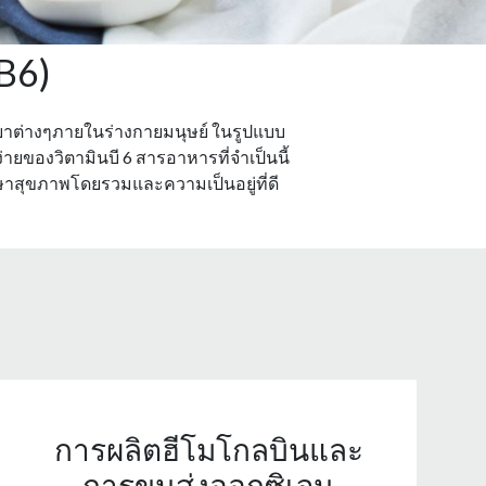
B6)
วิทยาต่างๆภายในร่างกายมนุษย์ ในรูปแบบ
ายของวิตามินบี 6 สารอาหารที่จําเป็นนี้
สุขภาพโดยรวมและความเป็นอยู่ที่ดี
การผลิตฮีโมโกลบินและ
การขนส่งออกซิเจน