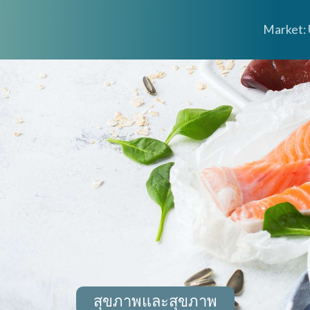
Market: 
สุขภาพและสุขภาพ