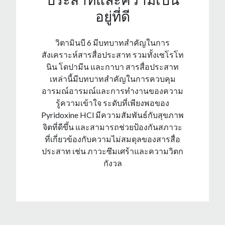
อยู่ที่ดี
วิตามินบี 6 มีบทบาทสําคัญในการ
สังเคราะห์สารสื่อประสาท รวมทั้งเซโรโท
นิน โดปามีน และกาบา สารสื่อประสาท
เหล่านี้มีบทบาทสําคัญในการควบคุม
อารมณ์อารมณ์และการทํางานของความ
รู้ความเข้าใจ ระดับที่เพียงพอของ
Pyridoxine HCl มีความสัมพันธ์กับสุขภาพ
จิตที่ดีขึ้น และสามารถช่วยป้องกันสภาวะ
ที่เกี่ยวข้องกับความไม่สมดุลของสารสื่อ
ประสาท เช่น ภาวะซึมเศร้าและความวิตก
กังวล