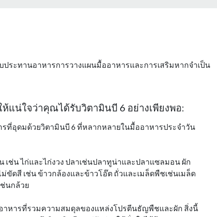
อกรับประทานอาหารการวางแผนมื้ออาหารและการเสริมหากจําเป็น
ื่อให้แน่ใจว่าคุณได้รับวิตามินบี 6 อย่างเพียงพอ:
ี่อุดมด้วยวิตามินบี 6 ที่หลากหลายในมื้ออาหารประจําวัน
ิดมัน เช่น ไก่และไก่งวง ปลาเช่นปลาทูน่าและปลาแซลมอน ผัก
ม่ขัดสี เช่น ข้าวกล้องและข้าวโอ๊ต ถั่วและเมล็ดพืชเช่นเมล็ด
ช่นกล้วย
้ออาหารที่รวมความสมดุลของแหล่งโปรตีนธัญพืชและผัก สิ่งนี้