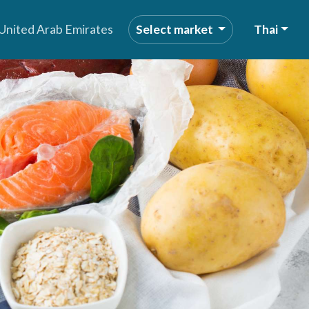
United Arab Emirates
Select market
Thai