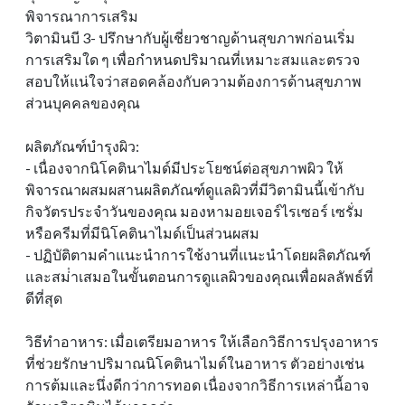
พิจารณาการเสริม
วิตามินบี 3- ปรึกษากับผู้เชี่ยวชาญด้านสุขภาพก่อนเริ่ม
การเสริมใด ๆ เพื่อกําหนดปริมาณที่เหมาะสมและตรวจ
สอบให้แน่ใจว่าสอดคล้องกับความต้องการด้านสุขภาพ
ส่วนบุคคลของคุณ
ผลิตภัณฑ์บํารุงผิว:
- เนื่องจากนิโคตินาไมด์มีประโยชน์ต่อสุขภาพผิว ให้
พิจารณาผสมผสานผลิตภัณฑ์ดูแลผิวที่มีวิตามินนี้เข้ากับ
กิจวัตรประจําวันของคุณ มองหามอยเจอร์ไรเซอร์ เซรั่ม
หรือครีมที่มีนิโคตินาไมด์เป็นส่วนผสม
- ปฏิบัติตามคําแนะนําการใช้งานที่แนะนําโดยผลิตภัณฑ์
และสม่ําเสมอในขั้นตอนการดูแลผิวของคุณเพื่อผลลัพธ์ที่
ดีที่สุด
วิธีทําอาหาร: เมื่อเตรียมอาหาร ให้เลือกวิธีการปรุงอาหาร
ที่ช่วยรักษาปริมาณนิโคตินาไมด์ในอาหาร ตัวอย่างเช่น
การต้มและนึ่งดีกว่าการทอด เนื่องจากวิธีการเหล่านี้อาจ