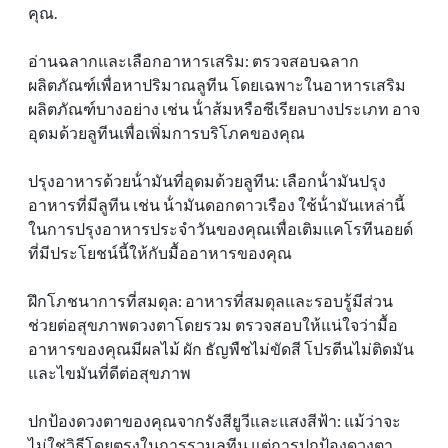
คุณ.
อ่านฉลากและเลือกอาหารเสริม: ตรวจสอบฉลาก
ผลิตภัณฑ์เพื่อหาปริมาณลูทีน โดยเฉพาะในอาหารเสริม
ผลิตภัณฑ์บางอย่าง เช่น น้ําส้มหรือซีเรียลบางประเภท อาจ
อุดมด้วยลูทีนเพื่อเพิ่มการบริโภคของคุณ
ปรุงอาหารด้วยน้ํามันที่อุดมด้วยลูทีน: เลือกน้ํามันปรุง
อาหารที่มีลูทีน เช่น น้ํามันดอกดาวเรือง ใช้น้ํามันเหล่านี้
ในการปรุงอาหารประจําวันของคุณเพื่อเติมแคโรทีนอยด์
ที่มีประโยชน์นี้ให้กับมื้ออาหารของคุณ
ฝึกโภชนาการที่สมดุล: อาหารที่สมดุลและรอบรู้มีส่วน
ช่วยต่อสุขภาพดวงตาโดยรวม ตรวจสอบให้แน่ใจว่ามื้อ
อาหารของคุณมีผลไม้ ผัก ธัญพืชไม่ขัดสี โปรตีนไม่ติดมัน
และไขมันที่ดีต่อสุขภาพ
ปกป้องดวงตาของคุณจากรังสียูวีและแสงสีฟ้า: แม้ว่าจะ
ไม่ใช่วิธีโดยตรงในการรวมลูทีน แต่การปกป้องดวงตา