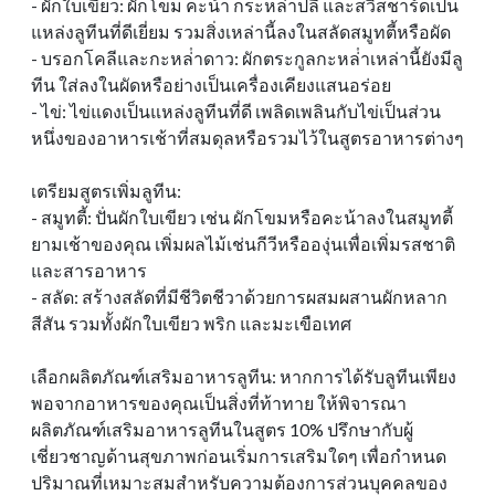
- ผักใบเขียว: ผักโขม คะน้า กระหล่ําปลี และสวิสชาร์ดเป็น
แหล่งลูทีนที่ดีเยี่ยม รวมสิ่งเหล่านี้ลงในสลัดสมูทตี้หรือผัด
- บรอกโคลีและกะหล่ําดาว: ผักตระกูลกะหล่ําเหล่านี้ยังมีลู
ทีน ใส่ลงในผัดหรือย่างเป็นเครื่องเคียงแสนอร่อย
- ไข่: ไข่แดงเป็นแหล่งลูทีนที่ดี เพลิดเพลินกับไข่เป็นส่วน
หนึ่งของอาหารเช้าที่สมดุลหรือรวมไว้ในสูตรอาหารต่างๆ
เตรียมสูตรเพิ่มลูทีน:
- สมูทตี้: ปั่นผักใบเขียว เช่น ผักโขมหรือคะน้าลงในสมูทตี้
ยามเช้าของคุณ เพิ่มผลไม้เช่นกีวีหรือองุ่นเพื่อเพิ่มรสชาติ
และสารอาหาร
- สลัด: สร้างสลัดที่มีชีวิตชีวาด้วยการผสมผสานผักหลาก
สีสัน รวมทั้งผักใบเขียว พริก และมะเขือเทศ
เลือกผลิตภัณฑ์เสริมอาหารลูทีน: หากการได้รับลูทีนเพียง
พอจากอาหารของคุณเป็นสิ่งที่ท้าทาย ให้พิจารณา
ผลิตภัณฑ์เสริมอาหารลูทีนในสูตร 10% ปรึกษากับผู้
เชี่ยวชาญด้านสุขภาพก่อนเริ่มการเสริมใดๆ เพื่อกําหนด
ปริมาณที่เหมาะสมสําหรับความต้องการส่วนบุคคลของ