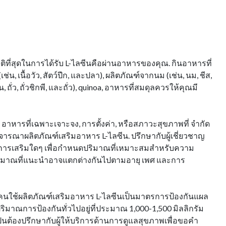
าติที่สุดในการได้รับ L-ไลซีนคือผ่านอาหารของคุณ. กินอาหารที่
 (เช่น, เนื้อวัว, สัตว์ปีก, และปลา), ผลิตภัณฑ์จากนม (เช่น, นม, ชีส,
น, ถั่ว, ถั่วชิกพี, และถั่ว), quinoa, อาหารที่สมดุลควรให้คุณมี
.
ด อาหารที่เฉพาะเจาะจง, การตั้งค่า, หรือสภาวะสุขภาพที่ จํากัด
จารณาผลิตภัณฑ์เสริมอาหาร L-ไลซีน. ปรึกษากับผู้เชี่ยวชาญ
การเสริมใดๆ เพื่อกําหนดปริมาณที่เหมาะสมสําหรับความ
ิมาณที่แนะนําอาจแตกต่างกันไปตามอายุ เพศ และการ
งคนใช้ผลิตภัณฑ์เสริมอาหาร L-ไลซีนเป็นมาตรการป้องกันแผล
. ปริมาณการป้องกันทั่วไปอยู่ที่ประมาณ 1,000-1,500 มิลลิกรัม
เป็นต้องปรึกษากับผู้ให้บริการด้านการดูแลสุขภาพเพื่อขอคํา