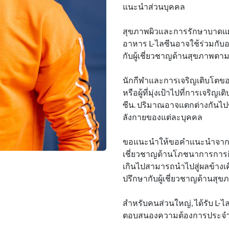
แนะนําส่วนบุคคล
สุขภาพผิวและการรักษาบาดแผล
อาหาร L-ไลซีนอาจใช้ร่วมกับ
กับผู้เชี่ยวชาญด้านสุขภาพ
นักกีฬาและการเจริญเติบโตของก
หรือผู้ที่มุ่งเป้าไปที่การเจ
ซีน. ปริมาณอาจแตกต่างกันไป
ลังกายของแต่ละบุคคล
ขอแนะนําให้ขอคําแนะนําจากผ
เชี่ยวชาญด้านโภชนาการการกีฬ
เกินไปสามารถนําไปสู่ผลข้างเคีย
ปรึกษากับผู้เชี่ยวชาญด้านสุขภา
สําหรับคนส่วนใหญ่, ได้รับ L-ไล
ตอบสนองความต้องการประจํา