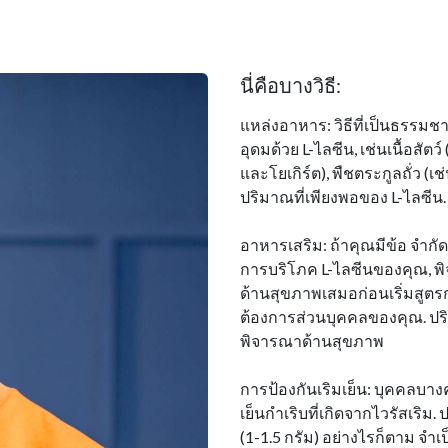
นี่คือบางวิธี:
แหล่งอาหาร: วิธีที่เป็นธรรมช
อุดมด้วย L-ไลซีน, เช่นเนื้อสัตว์
และโยเกิร์ต), พืชตระกูลถั่ว (เช่
ปริมาณที่เพียงพอของ L-ไลซีน
อาหารเสริม: ถ้าคุณมีข้อ จํากั
การบริโภค L-ไลซีนของคุณ, พิ
ด้านสุขภาพเสมอก่อนเริ่มสูตร
ต้องการส่วนบุคคลของคุณ. ปร
พิจารณาด้านสุขภาพ
การป้องกันเริมเย็น: บุคคลบา
เย็นกําเริบที่เกิดจากไวรัสเริม
(1-1.5 กรัม) อย่างไรก็ตาม จํา