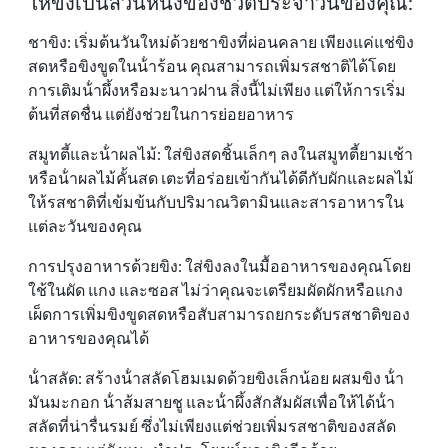
ให้ขิงเป็นส่วนหนึ่งของชีวิตประจําวันของคุณ:
ชาขิง: เริ่มต้นวันใหม่ด้วยชาขิงที่ผ่อนคลาย เพียงแค่แช่ขิง
สดหรือขิงขูดในน้ําร้อน คุณสามารถเพิ่มรสชาติได้โดย
การเติมน้ําผึ้งหรือมะนาวฝาน สิ่งนี้ไม่เพียง แต่ให้การเริ่ม
ต้นที่สดชื่น แต่ยังช่วยในการย่อยอาหาร
สมูทตี้และน้ําผลไม้: ใส่ขิงสดชิ้นเล็กๆ ลงในสมูทตี้ยามเช้า
หรือน้ําผลไม้คั้นสด เตะที่อร่อยเข้ากันได้ดีกับผักและผลไม้
ให้รสชาติที่เข้มข้นกับปริมาณวิตามินและสารอาหารใน
แต่ละวันของคุณ
การปรุงอาหารด้วยขิง: ใส่ขิงลงในมื้ออาหารของคุณโดย
ใช้ในผัด แกง และซอส ไม่ว่าคุณจะเตรียมผัดผักหรือแกง
เผ็ดการเพิ่มขิงขูดสดหรือสับสามารถยกระดับรสชาติของ
อาหารของคุณได้
น้ําสลัด: สร้างน้ําสลัดโฮมเมดด้วยขิงเล็กน้อย ผสมขิง น้ํา
มันมะกอก น้ําส้มสายชู และน้ําผึ้งสักสัมผัสเพื่อให้ได้น้ํา
สลัดที่น่ารื่นรมย์ ซึ่งไม่เพียงแต่ช่วยเพิ่มรสชาติของสลัด