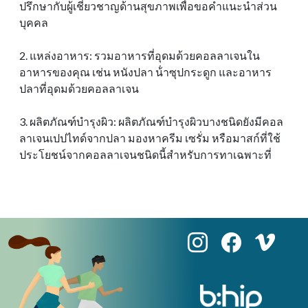
ปรึกษากับผู้เชี่ยวชาญด้านสุขภาพเพื่อขอคําแนะนําส่วน
บุคคล
2. แหล่งอาหาร: รวมอาหารที่อุดมด้วยคอลลาเจนใน
อาหารของคุณ เช่น หนังปลา น้ําซุปกระดูก และอาหาร
ปลาที่อุดมด้วยคอลลาเจน
3. ผลิตภัณฑ์บํารุงผิว: ผลิตภัณฑ์บํารุงผิวบางชนิดยังมีคอล
ลาเจนเปปไทด์จากปลา มองหาครีม เซรั่ม หรือมาสก์ที่ใช้
ประโยชน์จากคอลลาเจนชนิดนี้สําหรับการทาเฉพาะที่