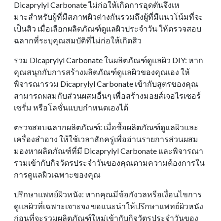
Dicaprylyl Carbonate ไม่ก่อให้เกิดการอุดตันจึงเห
มาะสําหรับผู้ที่มีสภาพผิวต่างกันรวมถึงผู้ที่มีแนวโน้มที่จะ
เป็นสิว เมื่อเลือกผลิตภัณฑ์ดูแลผิวประจําวัน ให้ตรวจสอบ
ฉลากที่ระบุคุณสมบัติที่ไม่ก่อให้เกิดสิว
รวม Dicaprylyl Carbonate ในผลิตภัณฑ์ดูแลผิว DIY: หาก
คุณสนุกกับการสร้างผลิตภัณฑ์ดูแลผิวของคุณเอง ให้
พิจารณารวม Dicaprylyl Carbonate เข้ากับสูตรของคุณ
สามารถผสมกับส่วนผสมอื่นๆ เพื่อสร้างมอยส์เจอไรเซอร์
เซรั่ม หรือโลชั่นแบบกําหนดเองได้
ตรวจสอบฉลากผลิตภัณฑ์: เมื่อซื้อผลิตภัณฑ์ดูแลผิวและ
เครื่องสําอาง ให้ใช้เวลาสักครู่เพื่ออ่านรายการส่วนผสม
มองหาผลิตภัณฑ์ที่มี Dicaprylyl Carbonate และพิจารณา
รวมเข้ากับกิจวัตรประจําวันของคุณตามความต้องการใน
การดูแลผิวเฉพาะของคุณ
ปรึกษาแพทย์ผิวหนัง: หากคุณมีข้อกังวลหรือเงื่อนไขการ
ดูแลผิวที่เฉพาะเจาะจง ขอแนะนําให้ปรึกษาแพทย์ผิวหนัง
ก่อนที่จะรวมผลิตภัณฑ์ใหม่เข้ากับกิจวัตรประจําวันของ