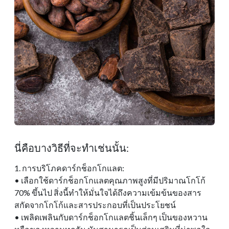
นี่คือบางวิธีที่จะทําเช่นนั้น:
1. การบริโภคดาร์กช็อกโกแลต:
• เลือกใช้ดาร์กช็อกโกแลตคุณภาพสูงที่มีปริมาณโกโก้
70% ขึ้นไป สิ่งนี้ทําให้มั่นใจได้ถึงความเข้มข้นของสาร
สกัดจากโกโก้และสารประกอบที่เป็นประโยชน์
• เพลิดเพลินกับดาร์กช็อกโกแลตชิ้นเล็กๆ เป็นของหวาน