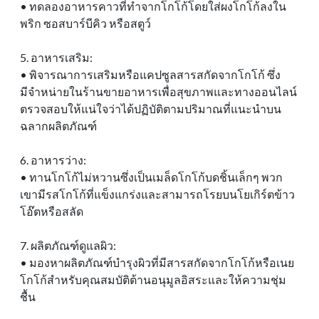
• ทดลองอาหารคาวที่ทําจากโกโก้โดยใส่ผงโกโก้ลงใน
พริก ซอสบาร์บีคิว หรือสตูว์
5. อาหารเสริม:
• พิจารณาการเสริมหรือแคปซูลสารสกัดจากโกโก้ ซึ่ง
มีจําหน่ายในร้านขายอาหารเพื่อสุขภาพและทางออนไลน์
ตรวจสอบให้แน่ใจว่าได้ปฏิบัติตามปริมาณที่แนะนําบน
ฉลากผลิตภัณฑ์
6. อาหารว่าง:
• ทานโกโก้ไม่หวานซึ่งเป็นเมล็ดโกโก้บดชิ้นเล็กๆ พวก
เขามีรสโกโก้ที่แข็งแกร่งและสามารถโรยบนโยเกิร์ตข้าว
โอ๊ตหรือสลัด
7. ผลิตภัณฑ์ดูแลผิว:
• มองหาผลิตภัณฑ์บํารุงผิวที่มีสารสกัดจากโกโก้หรือเนย
โกโก้สําหรับคุณสมบัติต้านอนุมูลอิสระและให้ความชุ่ม
ชื้น