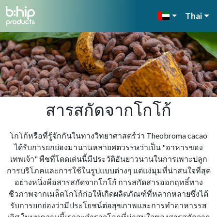
Thai
สารสกัดจากโกโก้
โกโก้หรือที่รู้จักกันในทางวิทยาศาสตร์ว่า Theobroma cacao
ได้รับการยกย่องมานานหลายศตวรรษว่าเป็น "อาหารของ
เทพเจ้า" พืชที่โดดเด่นนี้มีประวัติอันยาวนานในการเพาะปลูก
การบริโภคและการใช้ในรูปแบบต่างๆ แต่แง่มุมที่น่าสนใจที่สุด
อย่างหนึ่งคือสารสกัดจากโกโก้ การสกัดสารออกฤทธิ์ทาง
ชีวภาพจากเมล็ดโกโก้ก่อให้เกิดผลิตภัณฑ์ที่หลากหลายซึ่งได้
รับการยกย่องว่ามีประโยชน์ต่อสุขภาพและการทําอาหารรส
เลิศ ในบทความนี้เราจะสํารวจโลกที่น่าสนใจของสารสกัดจาก