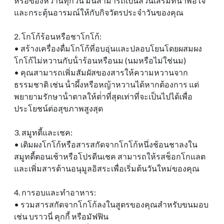
หรือของหวานทุกวัน มันสามารถเป็นส่วนเสริมที่น่าพอใจ
และกระตุ้นอารมณ์ให้กับกิจวัตรประจําวันของคุณ
2. โกโก้ร้อนหรือชาโกโก้:
• สร้างเครื่องดื่มโกโก้ที่อบอุ่นและปลอบโยนโดยผสมผง
โกโก้ไม่หวานกับน้ําร้อนหรือนม (นมหรือไม่ใช่นม)
• คุณสามารถเพิ่มสัมผัสของสารให้ความหวานจาก
ธรรมชาติ เช่น น้ําผึ้งหรือหญ้าหวานได้หากต้องการ แต่
พยายามรักษาน้ําตาลให้ต่ําที่สุดเท่าที่จะเป็นไปได้เพื่อ
ประโยชน์ต่อสุขภาพสูงสุด
3. สมูทตี้และเชค:
• เติมผงโกโก้หรือสารสกัดจากโกโก้หนึ่งช้อนชาลงใน
สมูทตี้ตอนเช้าหรือโปรตีนเชค สามารถให้รสช็อกโกแลต
และเพิ่มสารต้านอนุมูลอิสระเพื่อเริ่มต้นวันใหม่ของคุณ
4. การอบและทําอาหาร:
• รวมสารสกัดจากโกโก้ลงในสูตรของคุณสําหรับขนมอบ
เช่น บราวนี่ คุกกี้ หรือมัฟฟิน