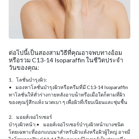
ต่อไปนี้เป็นสองสามวิธีที่คุณอาจพบทางอ้อม
หรือรวม C13-14 Isoparaffin ในชีวิตประจํา
วันของคุณ:
1. โลชั่นบํารุงผิว:
• มองหาโลชั่นบํารุงผิวหรือครีมที่มี C13-14 Isoparaffin
ทาโลชั่นให้ทั่วร่างกายหลังอาบน้ําหรือเมื่อใดก็ตามที่ผิว
ของคุณรู้สึกแห้ง นวดเบา ๆ เพื่อผิวที่เรียบเนียนและชุ่มชื้น
2. มอยส์เจอไรเซอร์
บํารุงผิวหน้า:• มอยส์เจอไรเซอร์บํารุงผิวหน้าบางชนิด
โดยเฉพาะที่ออกแบบมาสําหรับผิวแห้งหรือผิวผู้ใหญ่ อาจมี