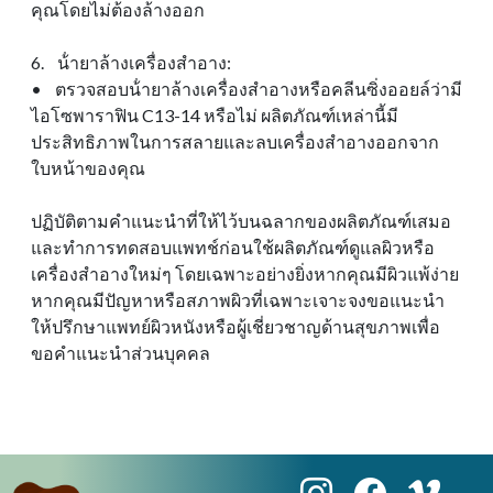
คุณโดยไม่ต้องล้างออก
6. น้ํายาล้างเครื่องสําอาง:
• ตรวจสอบน้ํายาล้างเครื่องสําอางหรือคลีนซิ่งออยล์ว่ามี
ไอโซพาราฟิน C13-14 หรือไม่ ผลิตภัณฑ์เหล่านี้มี
ประสิทธิภาพในการสลายและลบเครื่องสําอางออกจาก
ใบหน้าของคุณ
ปฏิบัติตามคําแนะนําที่ให้ไว้บนฉลากของผลิตภัณฑ์เสมอ
และทําการทดสอบแพทช์ก่อนใช้ผลิตภัณฑ์ดูแลผิวหรือ
เครื่องสําอางใหม่ๆ โดยเฉพาะอย่างยิ่งหากคุณมีผิวแพ้ง่าย
หากคุณมีปัญหาหรือสภาพผิวที่เฉพาะเจาะจงขอแนะนํา
ให้ปรึกษาแพทย์ผิวหนังหรือผู้เชี่ยวชาญด้านสุขภาพเพื่อ
ขอคําแนะนําส่วนบุคคล