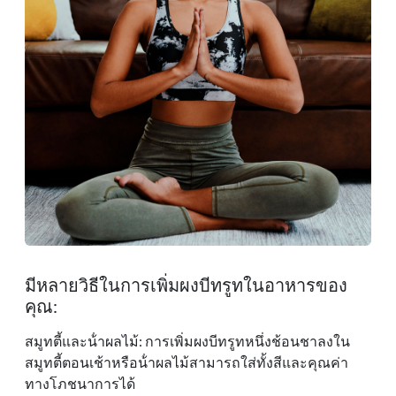
มีหลายวิธีในการเพิ่มผงบีทรูทในอาหารของ
คุณ:
สมูทตี้และน้ําผลไม้: การเพิ่มผงบีทรูทหนึ่งช้อนชาลงใน
สมูทตี้ตอนเช้าหรือน้ําผลไม้สามารถใส่ทั้งสีและคุณค่า
ทางโภชนาการได้