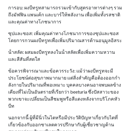
การอบ: ผงบีทรูทสามารถรวมเข้ากับสูตรอาหารต่างๆ รวม
ถึงมัฟฟิน แพนเค้ก และบาร์ให้พลังงาน เพื่อเพิ่มทั้งรสชาติ
และคุณค่าทางโภชนาการ
ซุปและซอส: เพิ่มคุณค่าทางโภชนาการของซุปและซอส
โดยการกวนผงบีทรูทเพื่อเพิ่มปริมาณสารต้านอนุมูลอิสระ
น้ําสลัด: ผสมผงบีทรูทลงในน้ําสลัดเพื่อเพิ่มความหวาน
และสีสันที่สดใส
ข้อควรพิจารณาและข้อควรระวัง: แม้ว่าผงบีทรูทจะมี
ประโยชน์ต่อสุขภาพมากมาย แต่สิ่งสําคัญคือต้องออกกํา
ลังกายในปริมาณที่พอเหมาะ บุคคลบางคนอาจพบผลข้าง
เคียงที่ไม่เป็นอันตรายที่เรียกว่า beeturia ซึ่งปัสสาวะของ
พวกเขาจะเปลี่ยนเป็นสีชมพูหรือสีแดงหลังจากบริโภคหัว
บีท
นอกจากนี้ ผู้ที่มีนิ่วในไตหรือมีประวัติปัญหาเกี่ยวกับไตที่
เกี่ยวข้องกับออกซาเลตควรปรึกษากับผู้เชี่ยวชาญด้าน