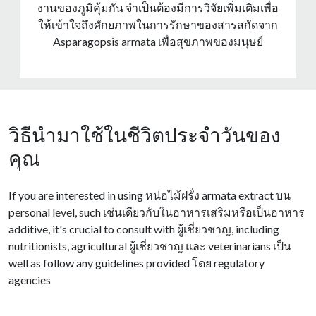
งานของภูมิคุ้มกัน จําเป็นต้องมีการวิจัยเพิ่มเติมเพื่อ
ให้เข้าใจถึงศักยภาพในการรักษาของสารสกัดจาก
Asparagopsis armata เพื่อสุขภาพของมนุษย์
วิธีนำมาใช้ในชีวิตประจำวันของ
คุณ
If
you
are
interested
in
using
หน่อไม้ฝรั่ง
armata
extract
บน
personal
level
,
such
เช่นเดียวกับในอาหารเสริมหรือเป็นอาหาร
additive
,
it's
crucial
to
consult
with
ผู้เชี่ยวชาญ
,
including
nutritionists
,
agricultural
ผู้เชี่ยวชาญ และ
veterinarians
เป็น
well
as
follow
any
guidelines
provided
โดย
regulatory
agencies