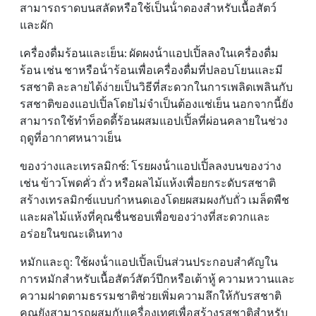
สามารถราดบนสลัดหรือใช้เป็นน้ําดองสําหรับเนื้อสัตว์
และผัก
เครื่องดื่มร้อนและเย็น: ผัดผงน้ําแอปเปิ้ลลงในเครื่องดื่ม
ร้อน เช่น ชาหรือน้ําร้อนเพื่อเครื่องดื่มที่ปลอบโยนและมี
รสชาติ ละลายได้ง่ายเป็นวิธีที่สะดวกในการเพลิดเพลินกับ
รสชาติของแอปเปิ้ลโดยไม่จําเป็นต้องแช่เย็น นอกจากนี้ยัง
สามารถใช้ทําท็อดดี้ร้อนผสมแอปเปิ้ลที่ผ่อนคลายในช่วง
ฤดูที่อากาศหนาวเย็น
ของว่างและเทรลมิกซ์: โรยผงน้ําแอปเปิ้ลลงบนของว่าง
เช่น ข้าวโพดคั่ว ถั่ว หรือผลไม้แห้งเพื่อยกระดับรสชาติ
สร้างเทรลมิกซ์แบบกําหนดเองโดยผสมผงกับถั่ว เมล็ดพืช
และผลไม้แห้งที่คุณชื่นชอบเพื่อของว่างที่สะดวกและ
อร่อยในขณะเดินทาง
หมักและถู: ใช้ผงน้ําแอปเปิ้ลเป็นส่วนประกอบสําคัญใน
การหมักสําหรับเนื้อสัตว์สัตว์ปีกหรือเต้าหู้ ความหวานและ
ความฝาดตามธรรมชาติช่วยเพิ่มความลึกให้กับรสชาติ
คุณยังสามารถผสมกับเครื่องเทศเพื่อสร้างรสชาติสําหรับ