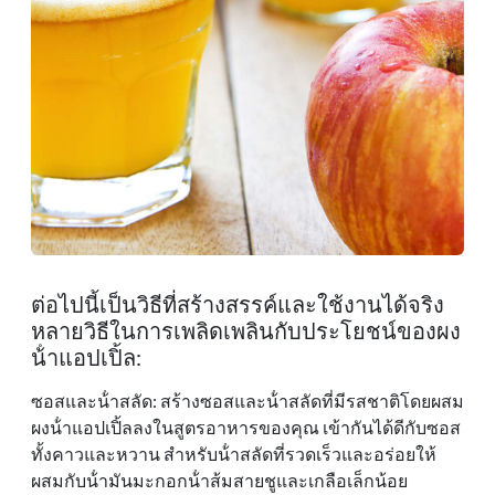
ต่อไปนี้เป็นวิธีที่สร้างสรรค์และใช้งานได้จริง
หลายวิธีในการเพลิดเพลินกับประโยชน์ของผง
น้ําแอปเปิ้ล:
ซอสและน้ําสลัด: สร้างซอสและน้ําสลัดที่มีรสชาติโดยผสม
ผงน้ําแอปเปิ้ลลงในสูตรอาหารของคุณ เข้ากันได้ดีกับซอส
ทั้งคาวและหวาน สําหรับน้ําสลัดที่รวดเร็วและอร่อยให้
ผสมกับน้ํามันมะกอกน้ําส้มสายชูและเกลือเล็กน้อย