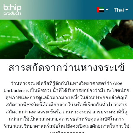
Thai
สารสกัดจากว่านหางจระเข้
ว่านหางจระเข้หรือที่รู้จักกันในทางวิทยาศาสตร์ว่า Aloe
barbadensis เป็นพืชอวบน้ําที่ได้รับการยกย่องว่ามีประโยชน์ต่อ
สุขภาพและการดูแลผิวมากมาย หนึ่งในส่วนประกอบสําคัญที่
สกัดจากพืชชนิดนี้คือเมือกจากใบ หรือที่เรียกกันทั่วไปว่าสาร
สกัดจากว่านหางจระเข้หรือว่านหางจระเข้ สารธรรมชาตินี้ถู
กนํามาใช้เป็นเวลาหลายศตวรรษสําหรับคุณสมบัติในการ
รักษาและวิทยาศาสตร์สมัยใหม่ยังคงเปิดเผยศักยภาพในการใช้
งานที่หลากหลาย