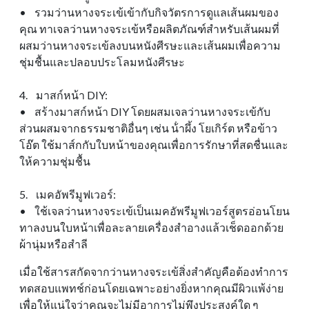
• รวมว่านหางจระเข้เข้ากับกิจวัตรการดูแลเส้นผมของ
คุณ ทาเจลว่านหางจระเข้หรือผลิตภัณฑ์สําหรับเส้นผมที่
ผสมว่านหางจระเข้ลงบนหนังศีรษะและเส้นผมเพื่อความ
ชุ่มชื้นและปลอบประโลมหนังศีรษะ
4. มาสก์หน้า DIY:
• สร้างมาสก์หน้า DIY โดยผสมเจลว่านหางจระเข้กับ
ส่วนผสมจากธรรมชาติอื่นๆ เช่น น้ําผึ้ง โยเกิร์ต หรือข้าว
โอ๊ต ใช้มาส์กกับใบหน้าของคุณเพื่อการรักษาที่สดชื่นและ
ให้ความชุ่มชื้น
5. เมคอัพรีมูฟเวอร์:
• ใช้เจลว่านหางจระเข้เป็นเมคอัพรีมูฟเวอร์สูตรอ่อนโยน
ทาลงบนใบหน้าเพื่อละลายเครื่องสําอางแล้วเช็ดออกด้วย
ผ้านุ่มหรือสําลี
เมื่อใช้สารสกัดจากว่านหางจระเข้สิ่งสําคัญคือต้องทําการ
ทดสอบแพทช์ก่อนโดยเฉพาะอย่างยิ่งหากคุณมีผิวแพ้ง่าย
เพื่อให้แน่ใจว่าคุณจะไม่มีอาการไม่พึงประสงค์ใด ๆ